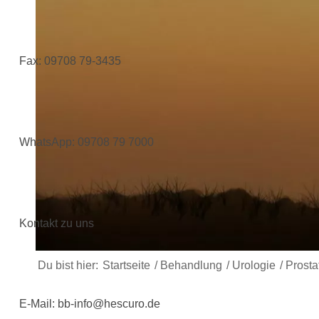
Fax: 09708 79-3435
WhatsApp:
09708 79 7000
Kontakt zu uns
Du bist hier:
Startseite
/
Behandlung
/
Urologie
/
Prosta
E-Mail:
bb-info@hescuro.de