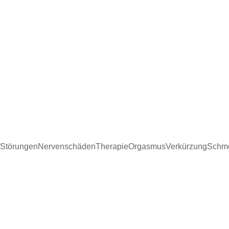
Störungen
Nervenschäden
Therapie
Orgasmus
Verkürzung
Schm