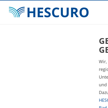
G
G
Wir
regi
Unte
und 
Dazu
HESC
Bad