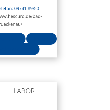
elefon: 09741 898-0
ww.hescuro.de/bad-
rueckenau/
Zur Klinik
Kontakt
Stellenangebote
LABOR