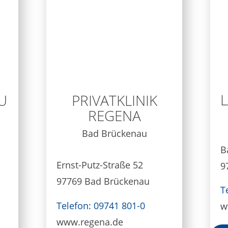
U
PRIVATKLINIK
REGENA
Bad Brückenau
B
Ernst-Putz-Straße 52
9
97769 Bad Brückenau
T
Telefon: 09741 801-0
w
www.regena.de