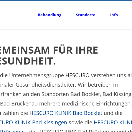
Behandlung
Standorte
Info
EMEINSAM FÜR IHRE
ESUNDHEIT.
, die Unternehmensgruppe
HESCURO
verstehen uns a
onaler Gesundheitsdienstleiter. Wir betreiben in
rfranken an den Standorten Bad Bocklet, Bad Kissin
Bad Brückenau mehrere medizinische Einrichtungen.
 zählen die
HESCURO KLINIK Bad Bocklet
und die
URO KLINIK Bad Kissingen
sowie die
HESCURO KLIN
 Brückenau
, das HESCURO MVZ Bad Brückenau und d