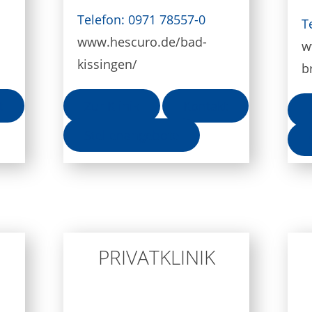
Telefon: 0971 78557-0
T
www.hescuro.de/bad-
w
kissingen/
b
t
Zur Klinik
Kontakt
Stellenangebote
PRIVATKLINIK