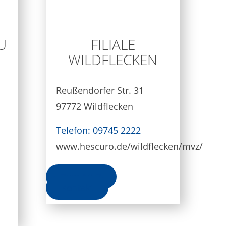
U
FILIALE
WILDFLECKEN
Reußendorfer Str. 31
97772 Wildflecken
Telefon: 09745 2222
www.hescuro.de/wildflecken/mvz/
Zum MVZ
Kontakt