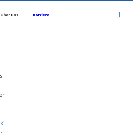
Über uns
Karriere
ls
gen
IK
ie