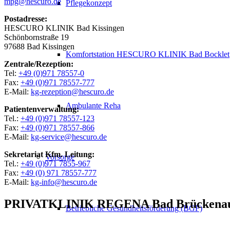
mpg@hescuro.de
Pflegekonzept
Postadresse:
HESCURO KLINIK Bad Kissingen
Schönbornstraße 19
97688 Bad Kissingen
Komfortstation HESCURO KLINIK Bad Bocklet
Zentrale/Rezeption:
Tel:
+49 (0)971 78557-0
Fax:
+49 (0)971 78557-777
E-Mail:
kg-rezeption@hescuro.de
Ambulante Reha
Patientenverwaltung:
Tel.:
+49 (0)971 78557-123
Fax:
+49 (0)971 78557-866
E-Mail:
kg-service@hescuro.de
Sekretariat Kfm. Leitung:
Vorsorge
Tel.:
+49 (0)971 7855-967
Fax:
+49 (0) 971 78557-777
E-Mail:
kg-info@hescuro.de
PRIVATKLINIK REGENA Bad Brückena
Betriebliche Gesundheitsförderung (BGF)