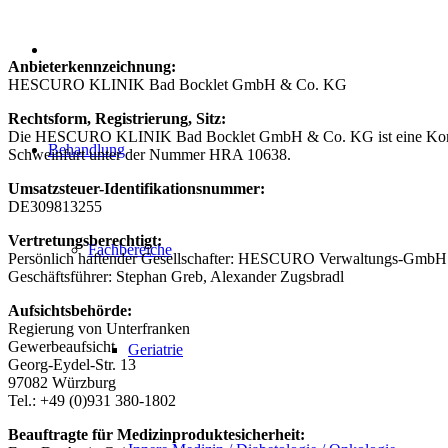
Anbieterkennzeichnung:
HESCURO KLINIK Bad Bocklet GmbH & Co. KG
Rechtsform, Registrierung, Sitz:
Die HESCURO KLINIK Bad Bocklet GmbH & Co. KG ist eine Kommandit
Behandlung
Schweinfurt unter der Nummer HRA 10638.
Umsatzsteuer-Identifikationsnummer:
DE309813255
Vertretungsberechtigt:
Fachbereiche
Persönlich haftender Gesellschafter: HESCURO Verwaltungs-GmbH
Geschäftsführer: Stephan Greb, Alexander Zugsbradl
Aufsichtsbehörde:
Regierung von Unterfranken
Gewerbeaufsicht
Geriatrie
Georg-Eydel-Str. 13
97082 Würzburg
Tel.: +49 (0)931 380-1802
Beauftragte für Medizinproduktesicherheit: