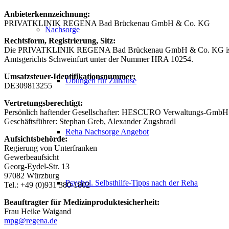
Anbieterkennzeichnung:
PRIVATKLINIK REGENA Bad Brückenau GmbH & Co. KG
Nachsorge
Rechtsform, Registrierung, Sitz:
Die PRIVATKLINIK REGENA Bad Brückenau GmbH & Co. KG ist eine K
Amtsgerichts Schweinfurt unter der Nummer HRA 10254.
Umsatzsteuer-Identifikationsnummer:
Übungen für Zuhause
DE309813255
Vertretungsberechtigt:
Persönlich haftender Gesellschafter: HESCURO Verwaltungs-GmbH
Geschäftsführer: Stephan Greb, Alexander Zugsbradl
Reha Nachsorge Angebot
Aufsichtsbehörde:
Regierung von Unterfranken
Gewerbeaufsicht
Georg-Eydel-Str. 13
97082 Würzburg
Psychol. Selbsthilfe-Tipps nach der Reha
Tel.: +49 (0)931 380-1802
Beauftragter für Medizinproduktesicherheit:
Frau Heike Waigand
mpg@regena.de