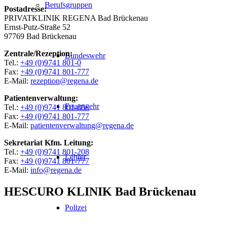
Berufsgruppen
Postadresse:
PRIVATKLINIK REGENA Bad Brückenau
Ernst-Putz-Straße 52
97769 Bad Brückenau
Zentrale/Rezeption:
Bundeswehr
Tel.:
+49 (0)9741 801-0
Fax:
+49 (0)9741 801-777
E-Mail:
rezeption@regena.de
Patientenverwaltung:
Feuerwehr
Tel.:
+49 (0)9741 801-888
Fax:
+49 (0)9741 801-777
E-Mail:
patientenverwaltung@regena.de
Sekretariat Kfm. Leitung:
Tel.:
+49 (0)9741 801-208
Lehrer
Fax:
+49 (0)9741 801-777
E-Mail:
info@regena.de
HESCURO KLINIK Bad Brückenau
Polizei