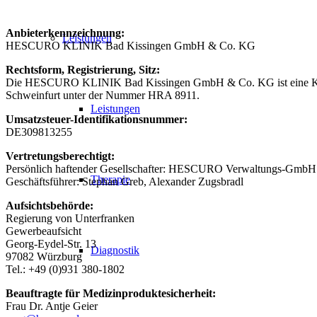
Anbieterkennzeichnung:
Leistungen
HESCURO KLINIK Bad Kissingen GmbH & Co. KG
Rechtsform, Registrierung, Sitz:
Die HESCURO KLINIK Bad Kissingen GmbH & Co. KG ist eine Kommand
Schweinfurt unter der Nummer HRA 8911.
Leistungen
Umsatzsteuer-Identifikationsnummer:
DE309813255
Vertretungsberechtigt:
Persönlich haftender Gesellschafter: HESCURO Verwaltungs-GmbH
Therapie
Geschäftsführer: Stephan Greb, Alexander Zugsbradl
Aufsichtsbehörde:
Regierung von Unterfranken
Gewerbeaufsicht
Georg-Eydel-Str. 13
Diagnostik
97082 Würzburg
Tel.: +49 (0)931 380-1802
Beauftragte für Medizinproduktesicherheit:
Frau Dr. Antje Geier