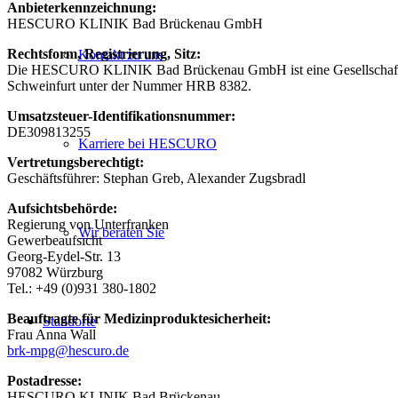
Anbieterkennzeichnung:
HESCURO KLINIK Bad Brückenau GmbH
Rechtsform, Registrierung, Sitz:
Kontakt zu uns
Die HESCURO KLINIK Bad Brückenau GmbH ist eine Gesellschaft mit
Schweinfurt unter der Nummer HRB 8382.
Umsatzsteuer-Identifikationsnummer:
DE309813255
Karriere bei HESCURO
Vertretungsberechtigt:
Geschäftsführer: Stephan Greb, Alexander Zugsbradl
Aufsichtsbehörde:
Regierung von Unterfranken
Wir beraten Sie
Gewerbeaufsicht
Georg-Eydel-Str. 13
97082 Würzburg
Tel.: +49 (0)931 380-1802
Beauftragte für Medizinproduktesicherheit:
Standorte
Frau Anna Wall
brk-mpg@hescuro.de
Postadresse:
HESCURO KLINIK Bad Brückenau