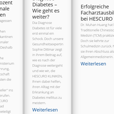
rozent
Diabetes –
Erfolgreiche
nale
Wie geht es
Facharztausbi
ten
weiter?
bei HESCURO
tagessen
Dia Diagnose
Dr. Muhan Huang hat 
Diabetes ist für viele
Traditionelle Chinesis
chen
erst einmal ein
Medizin (TCM) praktizie
skantinen
Schock. Doch unsere
Doch sie kehrte zur
ionaler
Gesundheitsexpertin
Schulmedizin zurück. 
 Deshalb
Sophie Dittmar zeigt
sie ihren Abschluss als
in ihrem Beitrag auf,
Allgemeinmedizinerin.
che
wie es nach der
Weiterlesen
inisterium
Diagnose weitergeht
ährung,
und wie wir, die
tschaft
HESCURO KLINIKEN,
sten die
Ihnen dabei helfen,
ihren Alltag mit der
eller" ins
Erkrankung an
erufen.
Diabetes mellitus zu
SCURO
meistern.
Bad
Weiterlesen
eteiligt