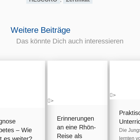
Weitere Beiträge
Das könnte Dich auch interessieren
>
>
Praktis
Erinnerungen
gnose
Unterri
an eine Rhön-
betes – Wie
Die Jung
Reise als
t es weiter?
lernten v