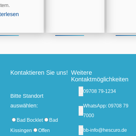
tern.
terlesen
Kontaktieren Sie uns!
Weitere
Kontaktmöglichkeiten
09708 79-1234
Bitte Standort
auswählen:
WhatsApp: 09708 79
7000
Bad Bocklet
Bad
bb-info@hescuro.de
Kissingen
Offen