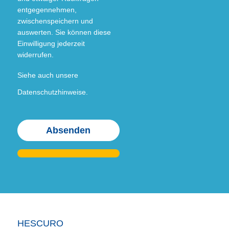
entgegennehmen,
zwischenspeichern und
auswerten. Sie können diese
Einwilligung jederzeit
widerrufen.
Siehe auch unsere
Datenschutzhinweise.
Bitte
Bitte
Bitte
Bitte
lasse
lasse
lasse
lasse
dieses
dieses
dieses
dieses
Feld
Feld
Feld
Feld
leer.
leer.
leer.
leer.
HESCURO