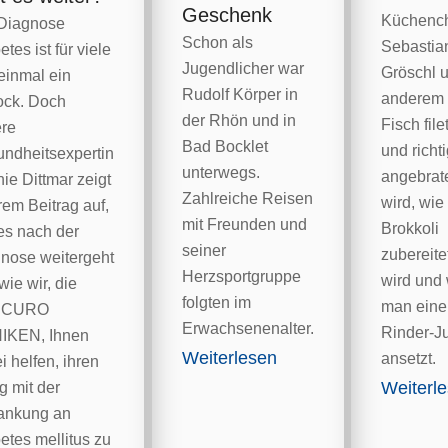
Geschenk
Küchenc
Diagnose
Schon als
Sebastia
tes ist für viele
Jugendlicher war
Gröschl u
 einmal ein
Rudolf Körper in
anderem
ck. Doch
der Rhön und in
Fisch filet
re
Bad Bocklet
und richt
ndheitsexpertin
unterwegs.
angebrat
ie Dittmar zeigt
Zahlreiche Reisen
wird, wie
hrem Beitrag auf,
mit Freunden und
Brokkoli
es nach der
seiner
zubereite
nose weitergeht
Herzsportgruppe
wird und
wie wir, die
folgten im
man eine
SCURO
Erwachsenenalter.
Rinder-J
IKEN, Ihnen
Weiterlesen
ansetzt.
i helfen, ihren
Weiterl
ag mit der
ankung an
etes mellitus zu