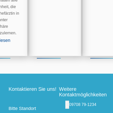
hatten alle
heit, die
efärztin in
nter
häre
zulernen.
lesen
Kontaktieren Sie uns!
Weitere
Kontaktmöglichkeiten
09708 79-1234
Bitte Standort