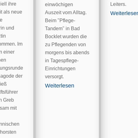
iell ihre
Leiters.
einwöchigen
it als neue
Auszeit vom Alltag.
Weiterlese
he
Beim "Pflege-
rin und
Tandem" in Bad
tin
Bocklet wurden die
ommen. Im
zu Pflegenden von
 einer
morgens bis abends
hen
in Tagespflege-
ungsrunde
Einrichtungen
Pagode der
versorgt.
hieß
Weiterlesen
tsführer
n Greb
sam mit
nnischen
Thorsten