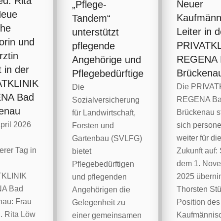
ed. Rita
Neuer
„Pflege-
Neue
Kaufmänn
Tandem“
che
Leiter in d
unterstützt
orin und
PRIVATKL
pflegende
rztin
REGENA 
Angehörige und
t in der
Brückena
Pflegebedürftige
ATKLINIK
Die PRIVAT
Die
NA Bad
REGENA B
Sozialversicherung
enau
Brückenau st
für Landwirtschaft,
pril 2026
sich persone
Forsten und
weiter für di
Gartenbau (SVLFG)
rer Tag in
Zukunft auf: 
bietet
dem 1. Nov
Pflegebedürftigen
KLINIK
2025 übern
und pflegenden
A Bad
Thorsten St
Angehörigen die
nau: Frau
Position des
Gelegenheit zu
. Rita Löw
Kaufmännis
einer gemeinsamen