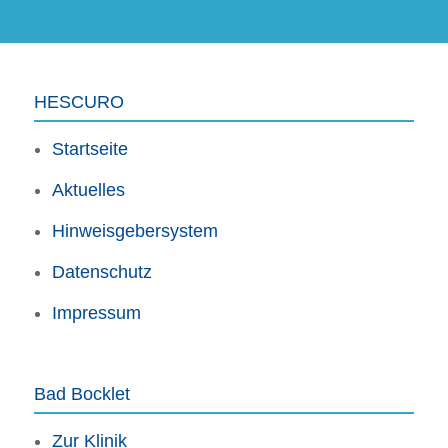
Feld
Feld
leer.
leer.
leer.
leer.
HESCURO
Startseite
Aktuelles
Hinweisgebersystem
Datenschutz
Impressum
Bad Bocklet
Zur Klinik