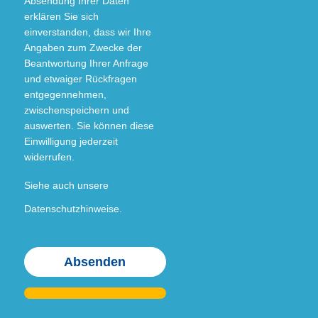
Absendung Ihrer Daten
erklären Sie sich
einverstanden, dass wir Ihre
Angaben zum Zwecke der
Beantwortung Ihrer Anfrage
und etwaiger Rückfragen
entgegennehmen,
zwischenspeichern und
auswerten. Sie können diese
Einwilligung jederzeit
widerrufen.
Siehe auch unsere
Datenschutzhinweise.
Bitte
Bitte
Bitte
Bitte
lasse
lasse
lasse
lasse
dieses
dieses
dieses
dieses
Feld
Feld