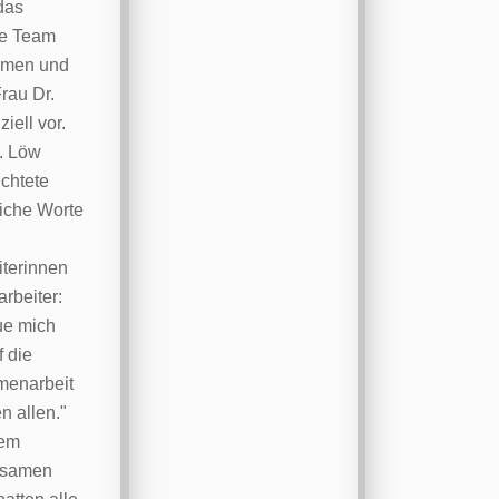
das
e Team
mmen und
Frau Dr.
ziell vor.
. Löw
ichtete
iche Worte
iterinnen
arbeiter:
eue mich
f die
enarbeit
n allen."
nem
nsamen