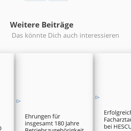
Weitere Beiträge
Das könnte Dich auch interessieren
>
>
Erfolgreic
Ehrungen für
Facharzta
insgesamt 180 Jahre
bei HESC
O
Betriebszugehörigkeit