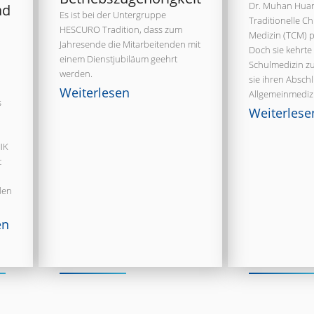
Dr. Muhan Huan
ad
Es ist bei der Untergruppe
Traditionelle C
HESCURO Tradition, dass zum
Medizin (TCM) pr
Jahresende die Mitarbeitenden mit
Doch sie kehrte
e
einem Dienstjubiläum geehrt
Schulmedizin zu
werden.
sie ihren Abschl
Weiterlesen
Allgemeinmedizi
s
Weiterlese
IK
t
den
en