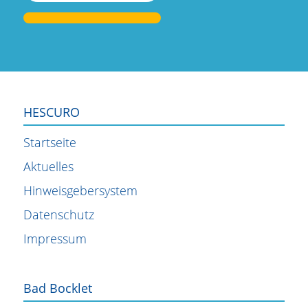
dieses
dieses
dieses
dieses
Feld
Feld
Feld
Feld
leer.
leer.
leer.
leer.
HESCURO
Startseite
Aktuelles
Hinweisgebersystem
Datenschutz
Impressum
Bad Bocklet