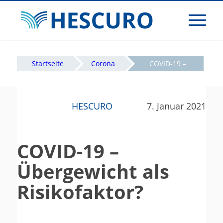
Startseite
Corona
COVID-19 –
Übergewicht
als
HESCURO
7. Januar 2021
Risikofaktor?
COVID-19 –
Übergewicht als
Risikofaktor?