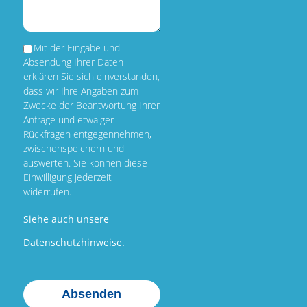
Mit der Eingabe und
Absendung Ihrer Daten
erklären Sie sich einverstanden,
dass wir Ihre Angaben zum
Zwecke der Beantwortung Ihrer
Anfrage und etwaiger
Rückfragen entgegennehmen,
zwischenspeichern und
auswerten. Sie können diese
Einwilligung jederzeit
widerrufen.
Siehe auch unsere
Datenschutzhinweise.
Bitte
Bitte
Bitte
Bitte
lasse
lasse
lasse
lasse