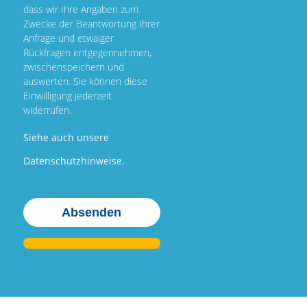
dass wir Ihre Angaben zum
Zwecke der Beantwortung Ihrer
Anfrage und etwaiger
Rückfragen entgegennehmen,
zwischenspeichern und
auswerten. Sie können diese
Einwilligung jederzeit
widerrufen.
Siehe auch unsere
Datenschutzhinweise.
Bitte
Bitte
Bitte
Bitte
lasse
lasse
lasse
lasse
dieses
dieses
dieses
dieses
Feld
Feld
Feld
Feld
leer.
leer.
leer.
leer.