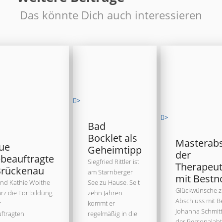
Das könnte Dich auch interessieren
>
>
Bad
Bocklet als
Masterab
ue
Geheimtipp
der
beauftragte
Siegfried Rittler ist
Therapeu
Brückenau
am Starnberger
mit Bestn
und Kathie Woithe
See zu Hause. Seit
Glückwünsche 
rz die Fortbildung
zehn Jahren
Abschluss mit B
r
kommt er
Johanna Schmitt 
ftragten
regelmäßig in die
der Personalabt