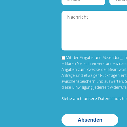
Mit der Eingabe und Absendung Ih
erklären Sie sich einverstanden, dass
Angaben zum Zwecke der Beantwortu
Anfrage und etwaiger Rückfragen e
zwischenspeichern und auswerten. 
diese Einwilligung jederzeit widerrufe
Siehe auch unsere Datenschutzhi
Bitte
Bitte
Bitte
Bitte
lasse
lasse
lasse
lasse