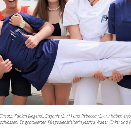
nsatz. Fabian (liegend), Stefanie (2.v.l.) und Rebecca (2.v.r.) haben erf
hlossen. Es gratulierten Pflegedienstleiterin Jessica Walter (links) und P