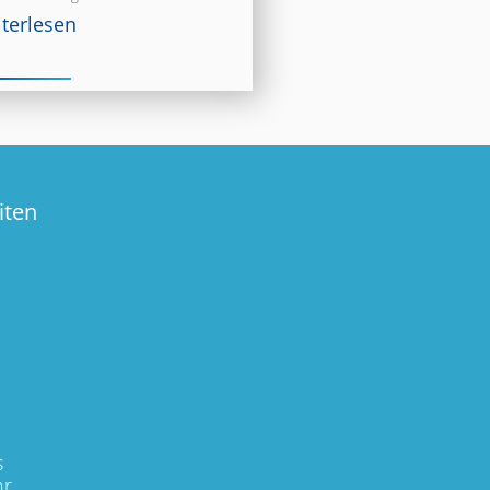
terlesen
iten
s
hr