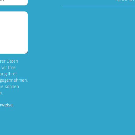
rer Daten
 wir Ihre
ng Ihrer
ntgegennehmen,
Sie können
n.
nweise.