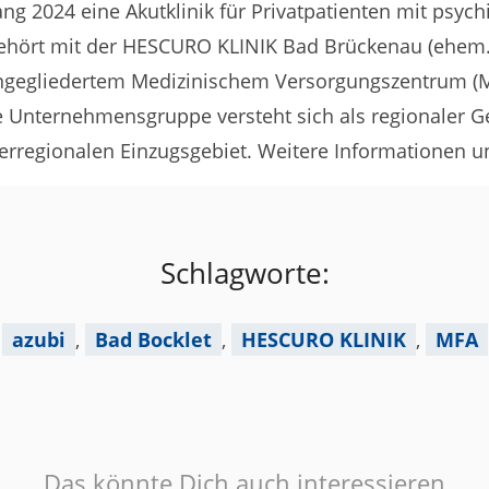
ng 2024 eine Akutklinik für Privatpatienten mit psyc
 gehört mit der HESCURO KLINIK Bad Brückenau (ehem.
angegliedertem Medizinischem Versorgungszentrum (
 Unternehmensgruppe versteht sich als regionaler Ge
erregionalen Einzugsgebiet. Weitere Informationen u
Schlagworte:
azubi
,
Bad Bocklet
,
HESCURO KLINIK
,
MFA
Das könnte Dich auch interessieren