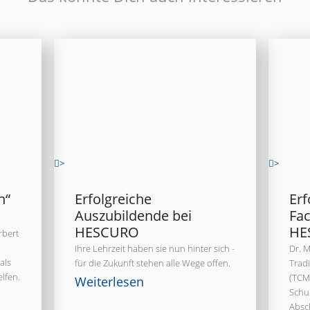
>
>
h“
Erfolgreiche
Erf
Auszubildende bei
Fac
HESCURO
HE
rbert
Ihre Lehrzeit haben sie nun hinter sich -
Dr. 
als
für die Zukunft stehen alle Wege offen.
Tradi
lfen.
(TCM)
Weiterlesen
Schul
Absch